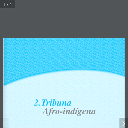
1 / 4
2.TribunaAfro-indígena