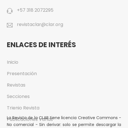
+57 318 2072295
revistaclar@clar.org
ENLACES DE INTERÉS
Inicio
Presentación
Revistas
Secciones
Trienio Revista
La Revista de la CLAR tiene licencia Creative Commons -
Publicaciones Varias
No comercial - Sin derivar: solo se permite descargar la