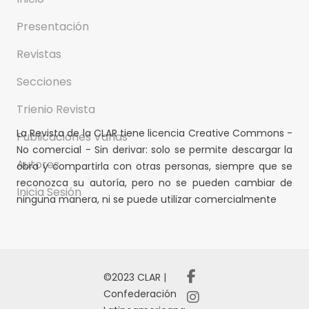
Presentación
Revistas
Secciones
Trienio Revista
La Revista de la CLAR tiene licencia Creative Commons -
Publicaciones Varias
No comercial - Sin derivar: solo se permite descargar la
Autores
obra y compartirla con otras personas, siempre que se
reconozca su autoría, pero no se pueden cambiar de
Inicia Sesión
ninguna manera, ni se puede utilizar comercialmente
©2023 CLAR |
Confederación